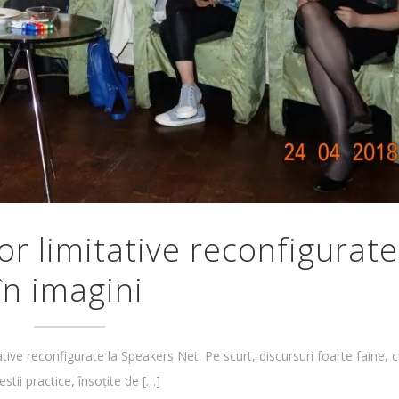
or limitative reconfigurate
în imagini
ative reconfigurate la Speakers Net. Pe scurt, discursuri foarte faine, 
stii practice, însoțite de […]