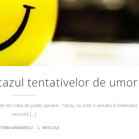
 cazul tentativelor de umor
le din tolba de public speaker. Totuși, nu este o unealtă la îndemână 
necesită […]
ISTINA BĂRĂNESCU
ARTICOLE