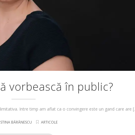
 să vorbească în public?
imitativa. Intre timp am aflat ca o convingere este un gand care are 
ISTINA BĂRĂNESCU
ARTICOLE