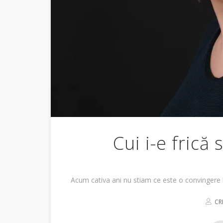
Cui i-e frică
Acum cativa ani nu stiam ce este o convingere l
CR