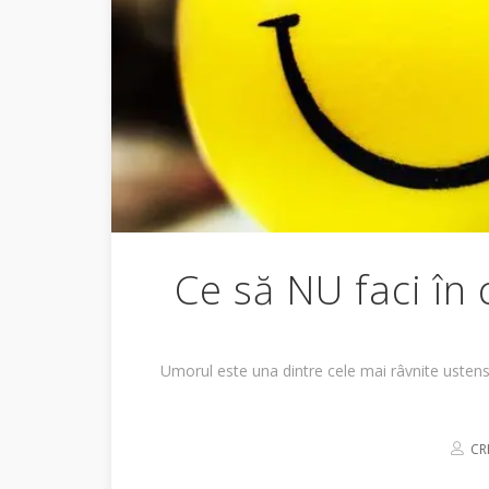
Ce să NU faci în
Umorul este una dintre cele mai râvnite ustensi
CR