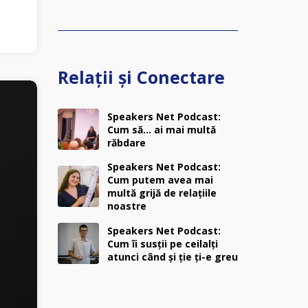
Relații și Conectare
Speakers Net Podcast:
Cum să… ai mai multă
răbdare
Speakers Net Podcast:
Cum putem avea mai
multă grijă de relațiile
noastre
Speakers Net Podcast:
Cum îi susții pe ceilalți
atunci când și ție ți-e greu