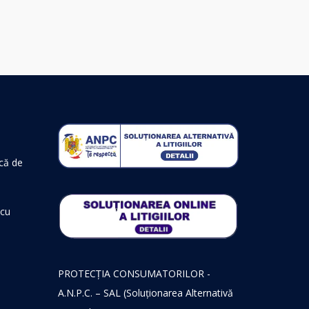
ică de
 cu
PROTECŢIA CONSUMATORILOR -
A.N.P.C. – SAL (Soluționarea Alternativă