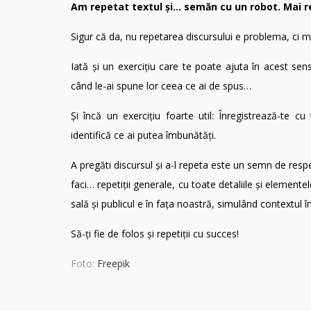
Am repetat textul și… semăn cu un robot. Mai r
Sigur că da, nu repetarea discursului e problema, ci m
Iată și un exercițiu care te poate ajuta în acest sen
când le-ai spune lor ceea ce ai de spus…
Și încă un exercițiu foarte util: Înregistrează-te cu
identifică ce ai putea îmbunătăți.
A pregăti discursul și a-l repeta este un semn de respe
faci… repetiții generale, cu toate detaliile și element
sală și publicul e în fața noastră, simulând contextul în
Să-ți fie de folos și repetiții cu succes!
Foto:
Freepik