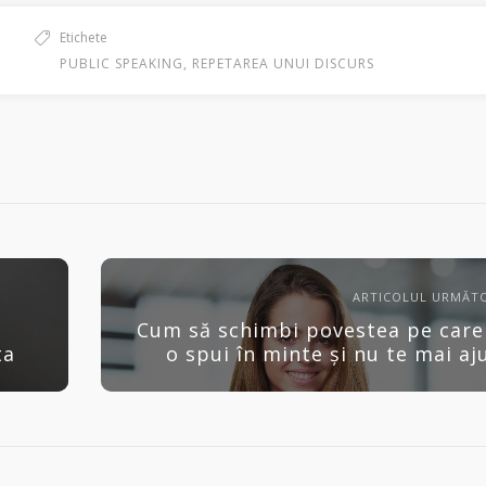
Etichete
PUBLIC SPEAKING
,
REPETAREA UNUI DISCURS
ARTICOLUL URMĂT
Cum să schimbi povestea pe care 
ta
o spui în minte și nu te mai aj