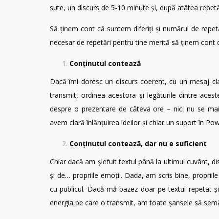
sute, un discurs de 5-10 minute și, după atâtea repet
Să ținem cont că suntem diferiți și numărul de repetă
necesar de repetări pentru tine merită să ținem cont d
Conținutul contează
Dacă îmi doresc un discurs coerent, cu un mesaj cla
transmit, ordinea acestora și legăturile dintre aces
despre o prezentare de câteva ore – nici nu se mai
avem clară înlănțuirea ideilor și chiar un suport în Po
Conținutul contează, dar nu e suficient
Chiar dacă am șlefuit textul până la ultimul cuvânt, d
și de… propriile emoții. Dada, am scris bine, propriil
cu publicul. Dacă mă bazez doar pe textul repetat și
energia pe care o transmit, am toate șansele să sem