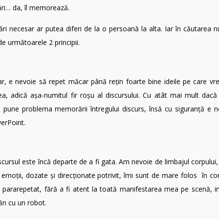
ări… da, îl memorează.
ri necesar ar putea diferi de la o persoană la alta. Iar în căutarea 
e următoarele 2 principii.
r, e nevoie să repet măcar până rețin foarte bine ideile pe care vr
tea, adică așa-numitul fir roșu al discursului. Cu atât mai mult dac
 pune problema memorării întregului discurs, însă cu siguranță e n
werPoint.
iscursul este încă departe de a fi gata. Am nevoie de limbajul corpului
e emoții, dozate și direcționate potrivit, îmi sunt de mare folos în c
 pararepetat, fără a fi atent la toată manifestarea mea pe scenă, in
ăn cu un robot.