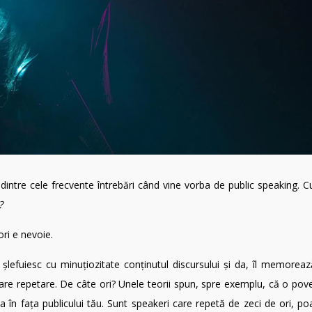
intre cele frecvente întrebări când vine vorba de public speaking. Cu
?
ri e nevoie.
șlefuiesc cu minuțiozitate conținutul discursului și da, îl memoreaz
care repetare. De câte ori? Unele teorii spun, spre exemplu, că o pove
 în fața publicului tău. Sunt speakeri care repetă de zeci de ori, po