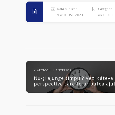
Data publicării
Categorie
9 AUGUST 2023
ARTICOLE
ARTICOLUL ANTERIOR
Nu-ți ajunge timpul? Vezi câteva
perspective care te-ar putea aju