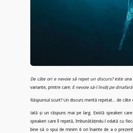
De câte ori e nevoie să repet un discurs?
este una d
variante, printre care:
E nevoie să-l învăț pe dinafară
Răspunsul scurt? Un discurs merită repetat… de câte o
Iată și un răspuns mai pe larg. Există speakeri care 
speakeri care îl repetă, îmbunătățindu-l odată cu fie
bine să o spui de minim 6 ori înainte de a o prezenta