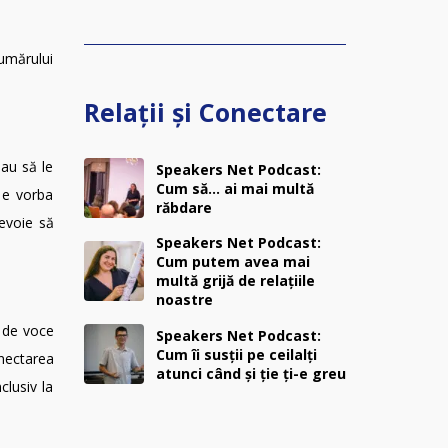
numărului
Relații și Conectare
eau să le
Speakers Net Podcast:
Cum să… ai mai multă
ă e vorba
răbdare
evoie să
Speakers Net Podcast:
Cum putem avea mai
multă grijă de relațiile
noastre
, de voce
Speakers Net Podcast:
Cum îi susții pe ceilalți
onectarea
atunci când și ție ți-e greu
clusiv la