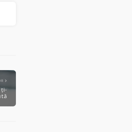
OR
ți-
ută