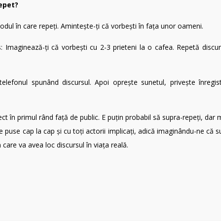
epet?
odul în care repeți. Amintește-ți că vorbești în fața unor oameni.
s: Imaginează-ți că vorbești cu 2-3 prieteni la o cafea. Repetă discur
 telefonul spunând discursul. Apoi oprește sunetul, privește înregis
ct în primul rând față de public. E puțin probabil să supra-repeți, dar 
ele puse cap la cap și cu toți actorii implicați, adică imaginându-ne că 
 care va avea loc discursul în viața reală.