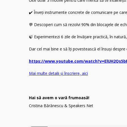
Uite doar 3 motive pentru care merită să te întâlnești
✔️ Înveți instrumente concrete de comunicare pe care l
💬 Descoperi cum să rezolvi 90% din blocajele de ec
🍃 Experimentezi 6 zile de învățare practică, în natură
Dar cel mai bine e să îți povestească el însuși despre 
https://www.youtube.com/watch?v=ElUH2Qs5b
Mai multe detalii și înscriere, aici
Hai să avem o vară frumoasă!
Cristina Bărănescu & Speakers Net