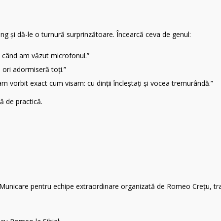
ing și dă-le o turnură surprinzătoare. Încearcă ceva de genul:
t când am văzut microfonul.”
, ori adormiseră toți.”
m vorbit exact cum visam: cu dinții încleștați și vocea tremurândă.”
ă de practică.
cOMunicare pentru echipe extraordinare organizată de Romeo Crețu, tra