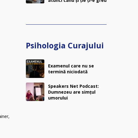
atunci când și ție ți-e greu
Psihologia Curajului
Examenul care nu se
termină niciodată
Speakers Net Podcast:
Dumnezeu are simțul
umorului
iner,