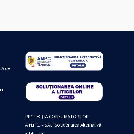
ică de
 cu
PROTECŢIA CONSUMATORILOR -
A.N.P.C. – SAL (Soluționarea Alternativă
a Litigiilor