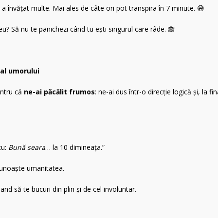
a învățat multe. Mai ales de câte ori pot transpira în 7 minute. 😅
reu? Să nu te panichezi când tu ești singurul care râde. 🙈
 al umorului
entru că
ne-ai păcălit frumos
: ne-ai dus într-o direcție logică și, la fin
cu:
Bună seara
… la 10 dimineața.”
ecunoaște umanitatea.
d să te bucuri din plin și de cel involuntar.