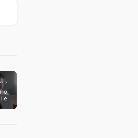
OR
n-o
ile