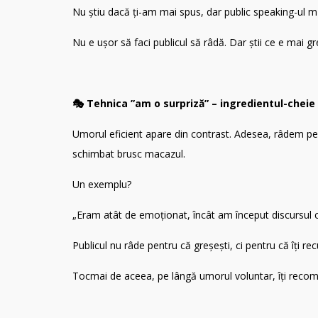
Nu știu dacă ți-am mai spus, dar public speaking-ul m-
Nu e ușor să faci publicul să râdă. Dar știi ce e mai g
🎭 Tehnica ”am o surpriză” – ingredientul-cheie
Umorul eficient apare din contrast. Adesea, râdem p
schimbat brusc macazul.
Un exemplu?
„Eram atât de emoționat, încât am început discursul 
Publicul nu râde pentru că greșești, ci pentru că îți r
Tocmai de aceea, pe lângă umorul voluntar, îți recoman