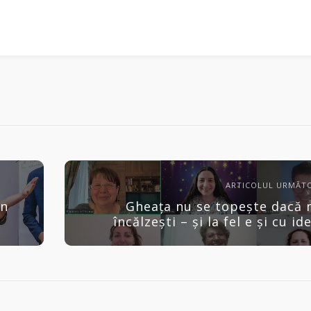
ARTICOLUL URMĂT
in
Gheața nu se topește dacă 
încălzești – și la fel e și cu ide