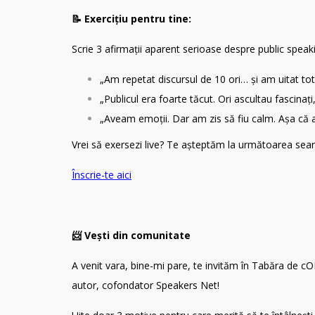
📝 Exercițiu pentru tine:
Scrie 3 afirmații aparent serioase despre public speak
„Am repetat discursul de 10 ori… și am uitat to
„Publicul era foarte tăcut. Ori ascultau fascinați
„Aveam emoții. Dar am zis să fiu calm. Așa că a
Vrei să exersezi live? Te așteptăm la următoarea sear
Înscrie-te aici
📨 Vești din comunitate
A venit vara, bine-mi pare, te invităm în Tabăra de 
autor, cofondator Speakers Net!