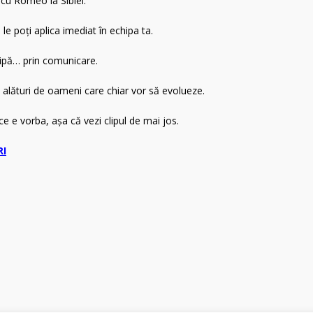
 cu Romeo la Sibiel:
e poți aplica imediat în echipa ta.
hipă… prin comunicare.
, alături de oameni care chiar vor să evolueze.
ce e vorba, așa că vezi clipul de mai jos.
RI