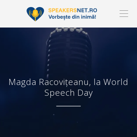
ME
Magda Racovițeanu, la World
Speech Day